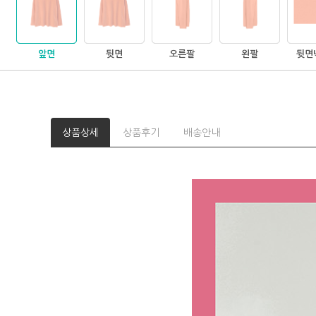
앞면
뒷면
오른팔
왼팔
뒷면
상품상세
상품후기
배송안내