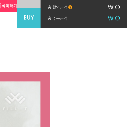
₩
0
총 할인금액
₩
0
BUY
총 주문금액