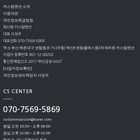
커스텀맨션 소개
이용약관
개인정보취급방침
회사명 커스텀맨션
대표 서정우
대표전화 070-7569-5869
주소 부산 해운대구 센텀동로 71 (우동) 벽산E센텀클래스원2차 805호 커스텀맨션
사업자 등록번호 801-12-00202
통신판매업신고 2017-부산금정-0207
[사업자정보확인]
개인정보관리책임자 서정우
CS CENTER
070-7569-5869
custommansion@naver.com
평일 오전 10:30 ~ 오후 06:00
점심 오후 12:00 ~ 오후 01:00
휴무 토 / 일 / 공휴일은 휴무