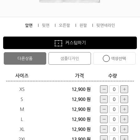
앞면
뒷면
오른팔
왼팔
뒷면넥라인
커스텀하기
다른상품
샘플디자인
색상선택
사이즈
가격
수량
XS
12,900 원
S
12,900 원
M
12,900 원
L
12,900 원
XL
12,900 원
2XL
13,900 원