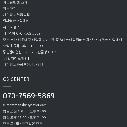
커스텀맨션 소개
이용약관
개인정보취급방침
회사명 커스텀맨션
대표 서정우
대표전화 070-7569-5869
주소 부산 해운대구 센텀동로 71 (우동) 벽산E센텀클래스원2차 805호 커스텀맨션
사업자 등록번호 801-12-00202
통신판매업신고 2017-부산금정-0207
[사업자정보확인]
개인정보관리책임자 서정우
CS CENTER
070-7569-5869
custommansion@naver.com
평일 오전 10:30 ~ 오후 06:00
점심 오후 12:00 ~ 오후 01:00
휴무 토 / 일 / 공휴일은 휴무