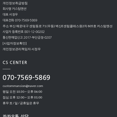
개인정보취급방침
회사명 커스텀맨션
대표 서정우
대표전화 070-7569-5869
주소 부산 해운대구 센텀동로 71 (우동) 벽산E센텀클래스원2차 805호 커스텀맨션
사업자 등록번호 801-12-00202
통신판매업신고 2017-부산금정-0207
[사업자정보확인]
개인정보관리책임자 서정우
CS CENTER
070-7569-5869
custommansion@naver.com
평일 오전 10:30 ~ 오후 06:00
점심 오후 12:00 ~ 오후 01:00
휴무 토 / 일 / 공휴일은 휴무
카카오톡 상담