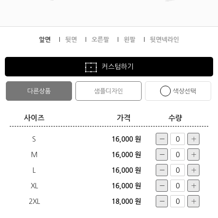
앞면
뒷면
오른팔
왼팔
뒷면넥라인
커스텀하기
다른상품
샘플디자인
색상선택
사이즈
가격
수량
S
16,000 원
M
16,000 원
L
16,000 원
XL
16,000 원
2XL
18,000 원