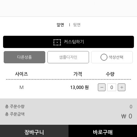
앞면
뒷면
커스텀하기
다른상품
샘플디자인
색상선택
사이즈
가격
수량
M
13,000 원
총 주문수량
0
총 주문금액
₩ 0
장바구니
바로구매