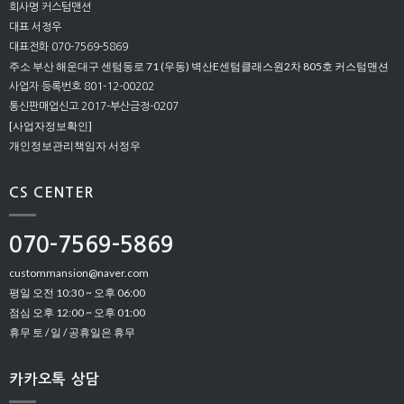
회사명 커스텀맨션
대표 서정우
대표전화 070-7569-5869
주소 부산 해운대구 센텀동로 71 (우동) 벽산E센텀클래스원2차 805호 커스텀맨션
사업자 등록번호 801-12-00202
통신판매업신고 2017-부산금정-0207
[사업자정보확인]
개인정보관리책임자 서정우
CS CENTER
070-7569-5869
custommansion@naver.com
평일 오전 10:30 ~ 오후 06:00
점심 오후 12:00 ~ 오후 01:00
휴무 토 / 일 / 공휴일은 휴무
카카오톡 상담