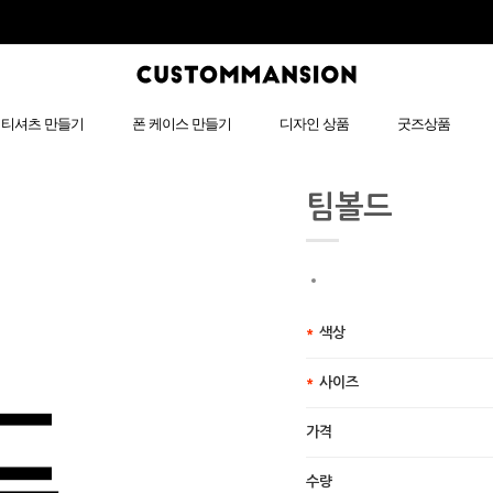
티셔츠 만들기
폰 케이스 만들기
디자인 상품
굿즈상품
팀볼드
색상
사이즈
가격
수량