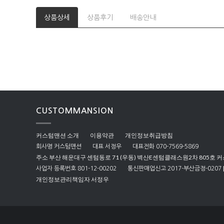
상품상세
상품후기
배송안내
CUSTOMMANSION
커스텀맨션 소개
이용약관
개인정보취급방침
회사명 커스텀맨션
대표 서정우
대표전화 070-7569-5869
주소 부산 해운대구 센텀동로 71 (우동) 벽산E센텀클래스원2차 805호 
사업자 등록번호 801-12-00202
통신판매업신고 2017-부산금정-0207
개인정보관리책임자 서정우