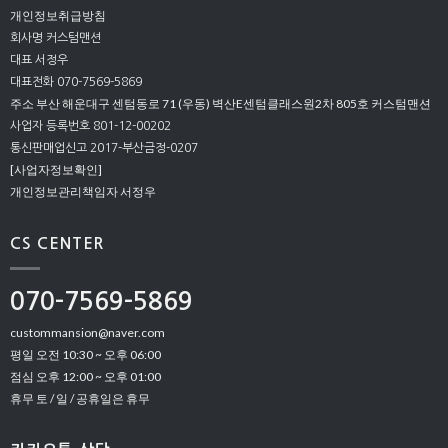
개인정보취급방침
회사명 커스텀맨션
대표 서정우
대표전화 070-7569-5869
주소 부산 해운대구 센텀동로 71 (우동) 벽산E센텀클래스원2차 805호 커스텀맨션
사업자 등록번호 801-12-00202
통신판매업신고 2017-부산금정-0207
[사업자정보확인]
개인정보관리책임자 서정우
CS CENTER
070-7569-5869
custommansion@naver.com
평일 오전 10:30 ~ 오후 06:00
점심 오후 12:00 ~ 오후 01:00
휴무 토 / 일 / 공휴일은 휴무