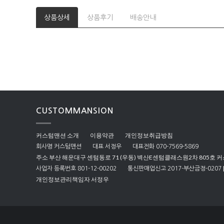
상품상세
상품후기
배송안내
CUSTOMMANSION
커스텀맨션 소개
이용약관
개인정보취급방침
회사명 커스텀맨션
대표 서정우
대표전화 070-7569-5869
주소 부산 해운대구 센텀동로 71 (우동) 벽산E센텀클래스원2차 805호 
사업자 등록번호 801-12-00202
통신판매업신고 2017-부산금정-0207
개인정보관리책임자 서정우