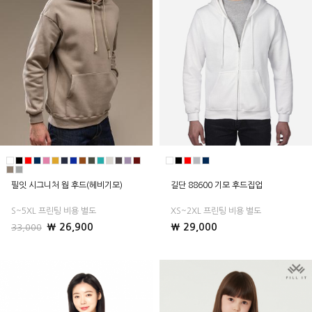
필잇 시그니처 웜 후드(헤비기모)
길단 88600 기모 후드집업
S~5XL 프린팅 비용 별도
XS~2XL 프린팅 비용 별도
₩ 26,900
₩ 29,000
33,000