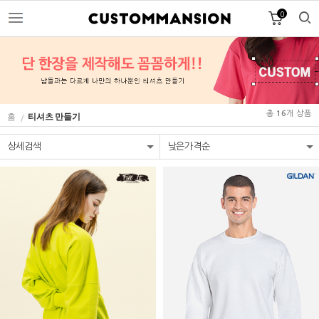
0
총
개 상품
16
홈
티셔츠 만들기
/
상세검색