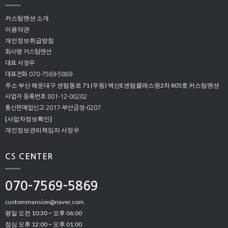
커스텀맨션 소개
이용약관
개인정보취급방침
회사명 커스텀맨션
대표 서정우
대표전화 070-7569-5869
주소 부산 해운대구 센텀동로 71 (우동) 벽산E센텀클래스원2차 805호 커스텀맨션
사업자 등록번호 801-12-00202
통신판매업신고 2017-부산금정-0207
[사업자정보확인]
개인정보관리책임자 서정우
CS CENTER
070-7569-5869
custommansion@naver.com
평일 오전 10:30 ~ 오후 06:00
점심 오후 12:00 ~ 오후 01:00