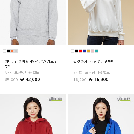
어메리칸 어페럴 HVF496W 기모 맨
필잇 아카나 3단쭈리 맨투맨
투맨
S~XL 프린팅 비용 별도
S~3XL 프린팅 비용 별도
₩ 42,000
₩ 16,900
65,000
18,900